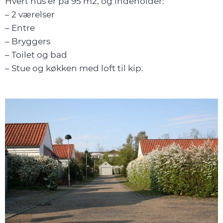
Hvert hus er på 95 m2, og indeholder:
– 2 værelser
– Entre
– Bryggers
– Toilet og bad
– Stue og køkken med loft til kip.